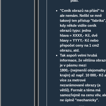
platí.
"Ceník obrazů na přání" tu
ale nemám. Nelíbí se mně
takový ten přístup "fabrika"
kdy někde vidíte ceník
obrazů typu: jedna
hlava = XXXX,- Kč, dvě
hlavy = YYYY,- Kč nebo
přepočet ceny na 1 cm2
obrazu, atd.
Tak aspoň velmi hrubá
informace, že většina obraz
je v pásmu mezi
1800,- (nejmenší olejomalby
krajin) až např. 10 000,- Kč 
více za metrové
nezarámované obrazy (a
větší). Formát a téma má
samozřejmě na cenu vliv, al
ne úplně "mechanicky".