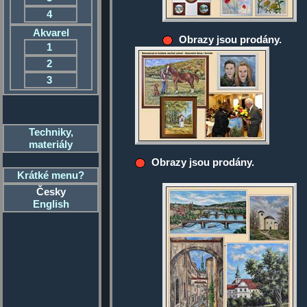
4
Akvarel
Obrazy jsou prodány.
1
2
3
Techniky,
materiály
Obrazy jsou prodány.
Krátké menu?
Česky
English