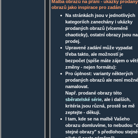
Malba obrazů na přání - ukázky prodan
obrazů jako inspirace pro zadání
Na stránkách jsou v jednotlivých
kategoriích zanechány i ukázky
prodaných obrazů (víceméně
chaoticky), ostatní obrazy jsou na
prodej.
Upravené zadání může vypadat
třeba takto, ale možností je
bezpočet (spíše máte zájem o větš
změny - nejen formátu):
Pro úplnost: varianty některých
prodaných obrazů ale není možn
namalovat.
Např. prodané obrazy této
sběratelské série
, ale i dalších,
kritéria jsou různá, prostě se mě
zeptejte - děkuji.
I tam, kde se na malbě Vašeho
obrazu domluvíme, to nebudou "
stejné obrazy" s předlohou stejné