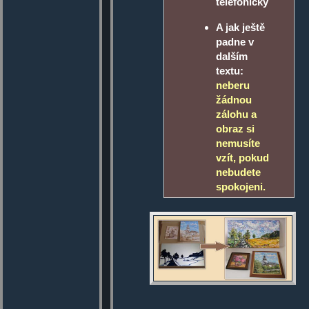
telefonicky
A jak ještě
padne v
dalším
textu:
neberu
žádnou
zálohu a
obraz si
nemusíte
vzít, pokud
nebudete
spokojeni.