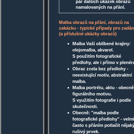
pár dalších ukázek obrazů
namalovaných na přání.
Malba obrazů na přání, obrazů na
zakázku - typické případy pro zadán
(a příslušné ukázky obrazů)
Malba Vaší oblíbené krajiny:
olejomalba, akvarel.
S použitím fotografické
předlohy, ale i přímo v plenér
Obraz zcela bez předlohy -
neexistující motiv, abstraktní
malba.
Malba portrétu, aktu - obecně
figurálního motivu.
S využitím fotografie i podle
skutečnosti.
Obecně: "malba podle
fotografické předlohy" - velm
často s přáním potlačit nějak
rušivý prvek.