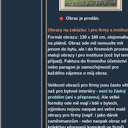
Obraz je prodán.
Obrazy na zakázku: i pro firmy a institu
Formát obrazu: 130 x 160 cm, olejomalb
na plátně. Obraz ode mě nemusíte mít
jenom do bytu, ale i do firemních prostor
maluji obrazy i pro instituce (což byl ten
případ). Faktura do firemního účetnictví
nebo paragon je samozřejmostí pro
každého zájemce o můj obraz.
Velikosti obrazů pro firmy jsou často vět
než pro bytové interiéry -
není to žádný
problém (ani s přepravou)
. Ale velké
formáty ode mě mají i lidé v bytech,
výjimkou nejsou naopak ani velmi malé
obrazy pro firmy (např. i jako dárek
zaměstnancům - nebo naopak obraz od
kolektivu věnovaný komukoli ve firmě).