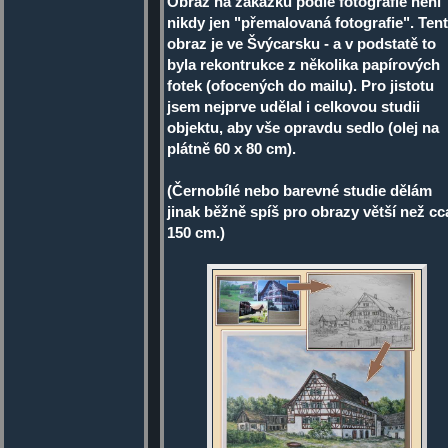
Obraz na zakázku podle fotografie není
nikdy jen "přemalovaná fotografie". Ten
obraz je ve Švýcarsku - a v podstatě to
byla rekontrukce z několika papírových
fotek (ofocených do mailu). Pro jistotu
jsem nejprve udělal i celkovou studii
objektu, aby vše opravdu sedlo (olej na
plátně 60 x 80 cm).
(Černobílé nebo barevné studie dělám
jinak běžně spíš pro obrazy větší než cc
150 cm.)