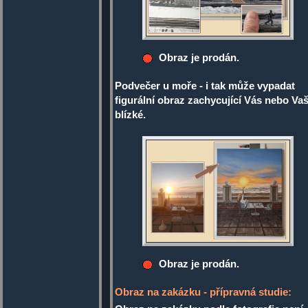
Obraz je prodán.
Podvečer u moře - i tak může vypadat
figurální obraz zachycující Vás nebo Va
blízké.
Obraz je prodán.
Obraz na zakázku - přípravná studie: