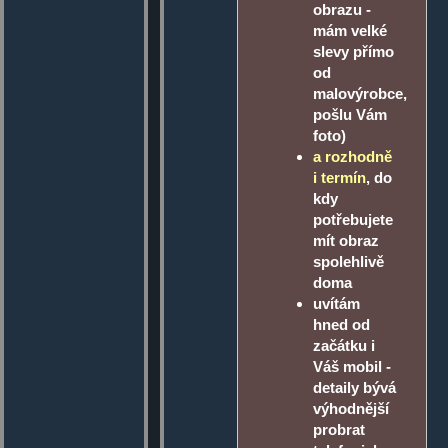
obrazu -
mám velké
slevy přímo
od
malovýrobce,
pošlu Vám
foto)
a rozhodně
i termín
, do
kdy
potřebujete
mít obraz
spolehlivě
doma
uvítám
hned od
začátku i
Váš mobil -
detaily bývá
výhodnější
probrat