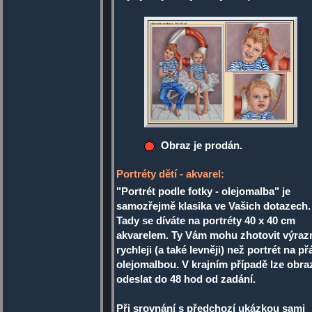
Obraz je prodán.
Portréty dětí - akvarel:
"Portrét podle fotky - olejomalba" je
samozřejmě klasika ve Vašich dotazech.
Tady se díváte na portréty 40 x 40 cm
akvarelem. Ty Vám mohu zhotovit výraz
rychleji (a také levněji) než portrét na př
olejomalbou. V krajním případě lze obra
odeslat do 48 hod od zadání.
Při srovnání s předchozí ukázkou sami