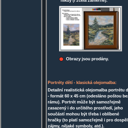
nikdy (i zcela záměrně).
Obrazy jsou prodány.
Portréty dětí - klasická olejomalba:
Detailní realistická olejomalba portrétu d
- formát 60 x 45 cm (odesláno poštou be
rámu). Portrét může být samozřejmě
zasazený i do určitého prostředí, jeho
součástí mohou být třeba i oblíbené
hračky (to platí samozřejmě i pro dospěl
zájmy, nějaké symboly, atd.).