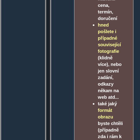
cena,
termín,
doručení
hned
pošlete i
případné
související
fotografie
(klidně
více), nebo
jen slovní
zadání,
odkazy
někam na
web atd...
také jaký
formát
obrazu
byste chtěli
(případně
zda i rám k