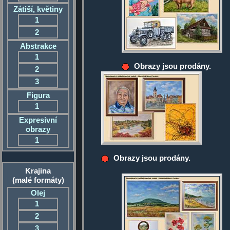
Zátiší, květiny
1
2
Abstrakce
1
Obrazy jsou prodány.
2
3
Figura
1
Expresivní
obrazy
1
Obrazy jsou prodány.
Krajina
(malé formáty)
Olej
1
2
3