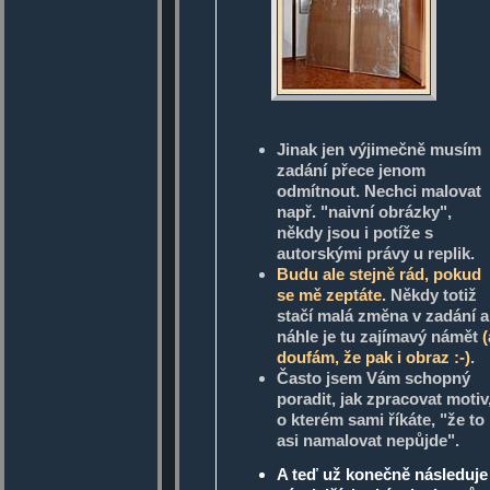
Jinak jen výjimečně musím
zadání přece jenom
odmítnout. Nechci malovat
např. "naivní obrázky",
někdy jsou i potíže s
autorskými právy u replik.
Budu ale stejně rád, pokud
se mě zeptáte.
Někdy totiž
stačí malá změna v zadání a
náhle je tu zajímavý námět
(
doufám, že pak i obraz :-)
.
Často jsem Vám schopný
poradit, jak zpracovat motiv
o kterém sami říkáte, "že to
asi namalovat nepůjde".
A teď už konečně následuje