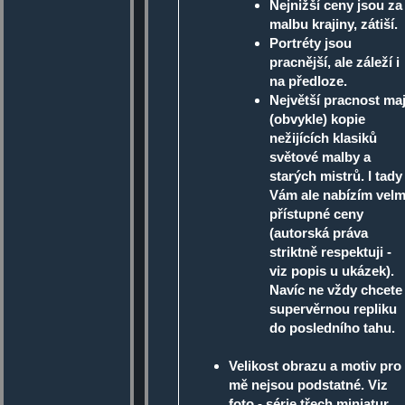
Nejnižší ceny jsou za
malbu krajiny, zátiší.
Portréty jsou
pracnější, ale záleží i
na předloze.
Největší pracnost maj
(obvykle) kopie
nežijících klasiků
světové malby a
starých mistrů. I tady
Vám ale nabízím velm
přístupné ceny
(autorská práva
striktně respektuji -
viz popis u ukázek).
Navíc ne vždy chcete
supervěrnou repliku
do posledního tahu.
Velikost obrazu a motiv pro
mě nejsou podstatné. Viz
foto - série třech miniatur