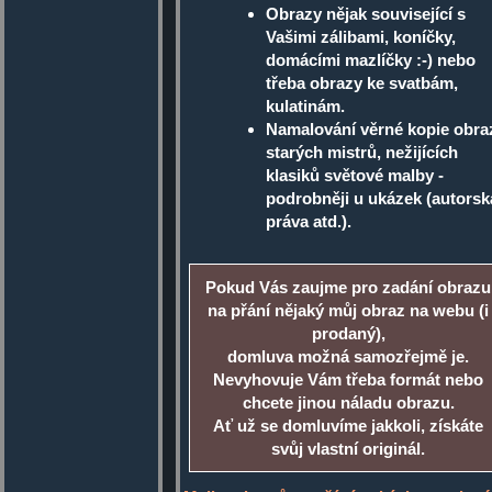
Obrazy nějak související s
Vašimi zálibami, koníčky,
domácími mazlíčky :-) nebo
třeba obrazy ke svatbám,
kulatinám.
Namalování věrné kopie obra
starých mistrů, nežijících
klasiků světové malby -
podrobněji u ukázek (autorsk
práva atd.).
Pokud Vás zaujme pro zadání obrazu
na přání nějaký můj obraz na webu (i
prodaný),
domluva možná samozřejmě je.
Nevyhovuje Vám třeba formát nebo
chcete jinou náladu obrazu.
Ať už se domluvíme jakkoli, získáte
svůj vlastní originál.