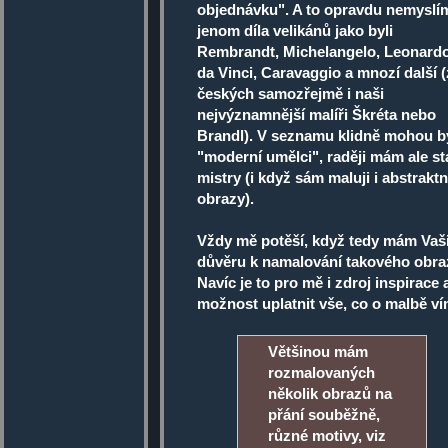
objednávku". A to opravdu nemyslí
jenom díla velikánů jako byli
Rembrandt, Michelangelo, Leonard
da Vinci, Caravaggio a mnozí další (
českých samozřejmě i naši
nejvýznamnější malíři Škréta nebo
Brandl). V seznamu klidně mohou bý
"moderní umělci", raději mám ale st
mistry (i když sám maluji i abstraktn
obrazy).
Vždy mě potěší, když tedy mám Vaš
důvěru k namalování takového obra
Navíc je to pro mě i zdroj inspirace 
možnost uplatnit vše, co o malbě ví
Většinou mám
rozmalovaných
několik obrazů na
přání souběžně,
různé motivy, viz