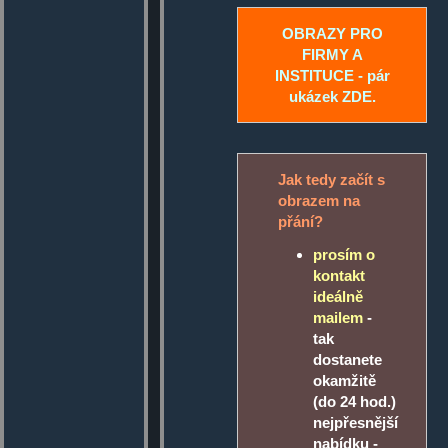
OBRAZY PRO
FIRMY A
INSTITUCE - pár
ukázek ZDE.
Jak tedy začít s
obrazem na
přání?
prosím o
kontakt
ideálně
mailem
-
tak
dostanete
okamžitě
(do 24 hod.)
nejpřesnější
nabídku -