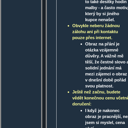
to také desítky hodin
malby - a často motiv
který by si jiného
kupce nenašel.
Obvykle neberu žádnou
zálohu ani při kontaktu
pouze přes internet.
Obraz na přání je
otázka vzájemné
důvěry. A vážně mě
těší, že čestné slovo 
solidní jednání má
mezi zájemci o obraz 
v dnešní době pořád
svou platnost.
Ještě než začnu, budete
vědět konečnou cenu včetn
doručení:
I když je nakonec
obraz je pracnější, n
jsem si myslel, cena