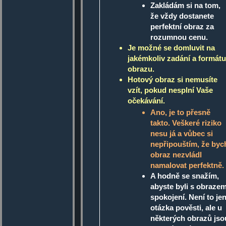
Zakládám si na tom,
že vždy dostanete
perfektní obraz za
rozumnou cenu.
Je možné se domluvit na
jakémkoliv zadání a formátu
obrazu.
Hotový obraz si nemusíte
vzít, pokud nesplní Vaše
očekávání.
Ano, je to přesně
takto. Veškeré riziko
nesu já a vůbec si
nepřipouštím, že byc
obraz nezvládl
namalovat perfektně.
A hodně se snažím,
abyste byli s obraze
spokojení. Není to je
otázka pověsti, ale u
některých obrazů jso