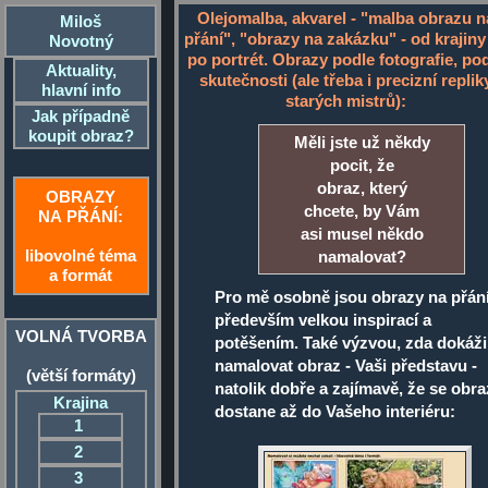
Olejomalba, akvarel - "malba obrazu n
Miloš
přání", "obrazy na zakázku" - od krajiny
Novotný
po portrét. Obrazy podle fotografie, po
Aktuality,
skutečnosti (ale třeba i precizní replik
hlavní info
starých mistrů):
Jak případně
koupit obraz?
Měli jste už někdy
pocit, že
obraz, který
OBRAZY
chcete, by Vám
NA PŘÁNÍ:
asi musel někdo
libovolné téma
namalovat?
a formát
Pro mě osobně jsou obrazy na přán
především velkou inspirací a
VOLNÁ TVORBA
potěšením. Také výzvou, zda dokáži
namalovat obraz - Vaši představu -
(větší formáty)
natolik dobře a zajímavě, že se obra
Krajina
dostane až do Vašeho interiéru:
1
2
3