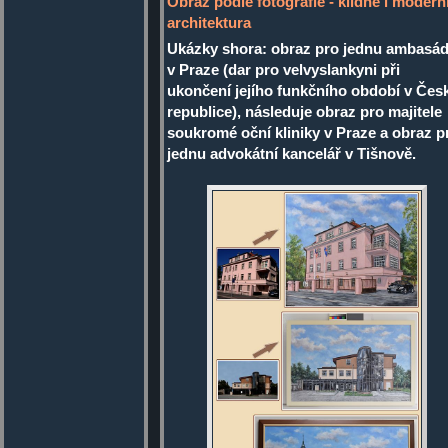
Obraz podle fotografie - klidně i modern
architektura
Ukázky shora: obraz pro jednu ambasá
v Praze (dar pro velvyslankyni při
ukončení jejího funkčního období v Čes
republice), následuje obraz pro majitele
soukromé oční kliniky v Praze a obraz p
jednu advokátní kancelář v Tišnově.